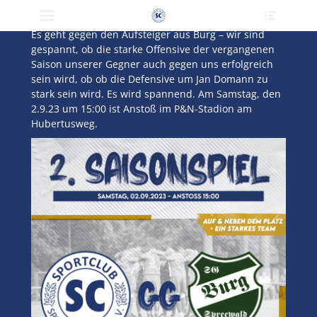
Primärmenü
Heade
zum
Veröffentlicht
Author
2. September 2023
FS
Toggle
Inhalt
am
Es geht gegen den Aufsteiger aus Burg – wir sind
überspringen
gespannt, ob die starke Offensive der vergangenen
Saison unserer Gegner auch gegen uns erfolgreich
sein wird, ob ob die Defensive um Jan Domann zu
stark sein wird. Es wird spannend. Am Samstag, den
2.9.23 um 15:00 ist Anstoß im P&N-Stadion am
Hubertusweg.