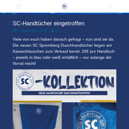
Heade
Primärmenü
zum
Toggle
Inhalt
überspringen
SC-Handtücher eingetroffen
Veröffentlicht
Author
2. September 2023
FS
am
Viele von euch haben danach gefragt – nun sind sie da.
Die neuen SC Spremberg Duschhandtücher liegen am
Kassenhäuschen zum Verkauf bereit. 25€ pro Handtuch
– jeweils in blau oder weiß erhältlich – nur solange der
Vorrat reicht!