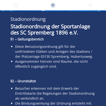
Primärmenü
Heade
zum
Toggle
Inhalt
überspringen
Stadionordnung
Stadionordnung
der Sportanlage
des SC Spremberg 1896 e.V.
§1 – Geltungsbereich
Diese Benutzungsordnung gilt für die
umfriedeten Stätten und Anlagen des Stadions /
der Platzanlage 03130 Spremberg, Hubertusweg.
Ausgenommen hiervon sind Räume, die nicht
öffentlich zugänglich sind.
§2 – Grundsätze
Besucher erkennen mit dem Erwerb der
Eintrittskarte die Regelungen der Stadionordnung
als verbindlich an.
Die Bindungswirkung der Ordnung entsteht mit