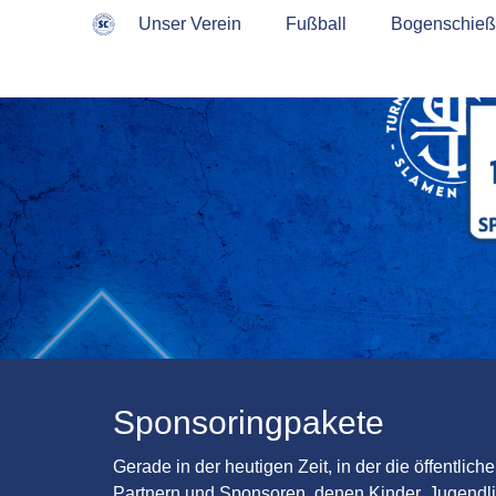
Primärmenü
Sekundärmenü
zum
zum
Kontakt & Adresse
Unser Verein
Fußball
Impressum & Datenschu
Bogenschie
Inhalt
Inhalt
überspringen
überspringen
Sponsoringpakete
Gerade in der heutigen Zeit, in der die öffentlic
Partnern und Sponsoren, denen Kinder, Jugendlic