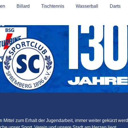
tz
ßen
Cookie-Richtlinie (EU)
Billard
Tischtennis
Wasserball
Darts
hen Mittel zum Erhalt der Jugendarbeit, immer weiter gekürzt we
he unser Sport, Verein und unsere Stadt am Herzen liegt.