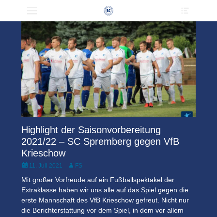
Schlagwort:
VfB Krieschow
Heade
Primärmenü
zum
Toggle
Inhalt
überspringen
Highlight der Saisonvorbereitung
2021/22 – SC Spremberg gegen VfB
Krieschow
Veröffentlicht
Author
11. Juli 2021
FS
am
Mit großer Vorfreude auf ein Fußballspektakel der
Extraklasse haben wir uns alle auf das Spiel gegen die
erste Mannschaft des VfB Krieschow gefreut. Nicht nur
die Berichterstattung vor dem Spiel, in dem vor allem