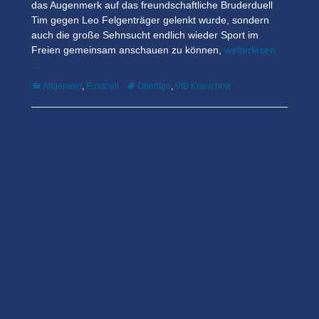
das Augenmerk auf das freundschaftliche Bruderduell
Tim gegen Leo Felgenträger gelenkt wurde, sondern
auch die große Sehnsucht endlich wieder Sport im
Freien gemeinsam anschauen zu können,
weiterlesen
…
Kategorien
Tags
Allgemein
,
Fussball
Oberliga
,
VfB Krieschow