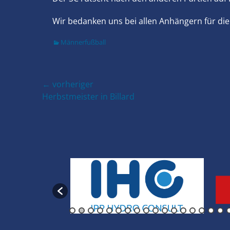
Wir bedanken uns bei allen Anhängern für d
Kategorien
Männerfußball
Beitragsnavigation
← vorheriger
Vorheriger
Herbstmeister in Billard
Beitrag: