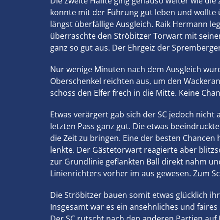
Die zweite Hälfte ging genauso weiter wie die 
konnte mit der Führung gut leben und wollte ü
längst überfällige Ausgleich. Raik Hermann le
überraschte den Ströbitzer Torwart mit seine
ganz so gut aus. Der Ehrgeiz der Spremberge
Nur wenige Minuten nach dem Ausgleich wurde
Oberschenkel reichten aus, um den Wackeraner
schoss den Elfer frech in die Mitte. Keine Cha
Etwas verärgert gab sich der SC jedoch nich
letzten Pass ganz gut. Die etwas beeindruckt
die Zeit zu bringen. Eine der besten Chancen
lenkte. Der Gästetorwart reagierte aber blitz
zur Grundlinie geflankten Ball direkt nahm und
Linienrichters vorher im aus gewesen. Zum Sc
Die Ströbitzer bauen somit etwas glücklich i
Insgesamt war es ein ansehnliches und faires 
Der SC rutscht nach den anderen Partien auf P