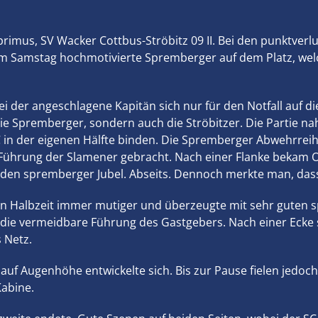
imus, SV Wacker Cottbus-Ströbitz 09 II. Bei den punktverlu
am Samstag hochmotivierte Spremberger auf dem Platz, welc
der angeschlagene Kapitän sich nur für den Notfall auf die B
die Spremberger, sondern auch die Ströbitzer. Die Partie nah
 in der eigenen Hälfte binden. Die Spremberger Abwehrreihe
 Führung der Slamener gebracht. Nach einer Flanke bekam O
 den spremberger Jubel. Abseits. Dennoch merkte man, dass 
n Halbzeit immer mutiger und überzeugte mit sehr guten sp
ch die vermeidbare Führung des Gastgebers. Nach einer Ecke
 Netz.
l auf Augenhöhe entwickelte sich. Bis zur Pause fielen jedoc
Kabine.