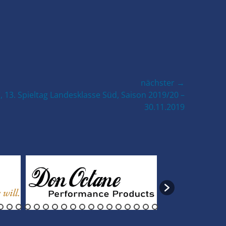
nächster →
 13. Spieltag Landesklasse Süd, Saison 2019/20 –
30.11.2019