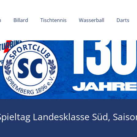
chutz
Cookie-Richtlinie (EU)
n
Billard
Tischtennis
Wasserball
Darts
Spieltag Landesklasse Süd, Sais