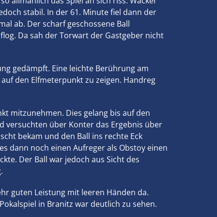
so allmählich das Spiel an sich riss. Wacker
och stabil. In der 61. Minute fiel dann der
 mal ab. Der scharf geschossene Ball
flog. Da sah der Torwart der Gastgeber nicht
ung gedämpft. Eine leichte Berührung am
 auf den Elfmeterpunkt zu zeigen. Handreg
nkt mitzunehmen. Dies gelang bis auf den
und versuchten über Konter das Ergebnis über
ascht bekam und den Ball ins rechte Eck
b es dann noch einen Aufreger als Obstoy einen
ckte. Der Ball war jedoch aus Sicht des
.
ehr guten Leistung mit leeren Händen da.
okalspiel in Branitz war deutlich zu sehen.