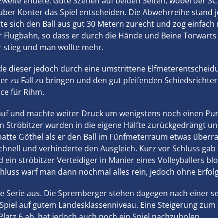
zweite endete. Gute Szenen auf beiden Seiten, wobei der SC 
ber Konter das Spiel entscheiden. Die Abwehrreihe stand jed
gte sich den Ball aus gut 30 Metern zurecht und zog einfach
r Flugbahn, so dass er durch die Hände und Beine Torwarts 
r stieg und man wollte mehr.
 dieser jedoch durch eine umstrittene Elfmeterentscheid
 zu Fall zu bringen und den gut pfeifenden Schiedsrichter
nce für Rihm.
t auf und machte weiter Druck um wenigstens noch einen Pu
en Ströbitzer wurden in die eigene Hälfte zurückgedrängt 
 hatte Göthel als er den Ball im Fünfmeterraum etwas überr
schnell und verhinderte den Ausgleich. Kurz vor Schluss ga
 ein ströbitzer Verteidiger in Manier eines Volleyballers blo
hluss warf man dann nochmal alles rein, jedoch ohne Erfolg
hre Serie aus. Die Spremberger stehen dagegen nach einer s
Spiel auf gutem Landesklassenniveau. Eine Steigerung zum P
latz 6 ab, hat jedoch auch noch ein Spiel nachzuholen.