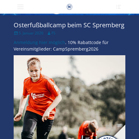
Primärmenü
Heade
zum
Toggle
Inhalt
überspringen
Osterfußballcamp beim SC Spremberg
Veröffentlicht
Author
5. Januar 2026
FS
am
Anmeldung hier möglich
. 10% Rabattcode für
Vereinsmitglieder: CampSpremberg2026