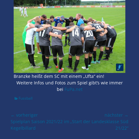
Branzke heißt dem SC mit einem „Ufta“ ein!
Weitere Infos und Fotos zum Spiel gibt’s wie immer
bei
FuPa.net
Kategorien
Fussball
Beitragsnavigation
← vorheriger
nächster →
Vorheriger
nächster
Spielplan Saison 2021/22 im
„Start der Landesklasse Süd
Beitrag:
Beitrag:
Kegelbillard
21/22“