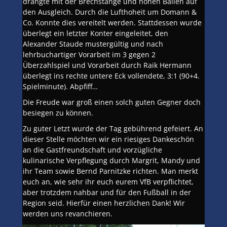
drängte mit der Brechstange und hohen Bällen auf
den Ausgleich. Durch die Lufthoheit um Domann &
Co. Konnte dies vereitelt werden. Stattdessen wurde
überlegt ein letzter Konter eingeleitet, den
Alexander Staude mustergültig und nach
lehrbuchartiger Vorarbeit im 3 gegen 2
Überzahlspiel und Vorarbeit durch Raik Hermann
überlegt ins rechte untere Eck vollendete, 3:1 (90+4.
Spielminute). Abpfiff…
Die Freude war groß einen solch guten Gegner doch
besiegen zu können.
Zu guter Letzt wurde der Tag gebührend gefeiert. An
dieser Stelle möchten wir ein riesiges Dankeschön
an die Gastfreundschaft und vorzügliche
kulinarische Verpflegung durch Margrit, Mandy und
ihr Team sowie Bernd Parnitzke richten. Man merkt
euch an, wie sehr ihr euch eurem VfB verpflichtet,
aber trotzdem nahbar und für den Fußball in der
Region seid. Hierfür einen herzlichen Dank! Wir
werden uns revanchieren.