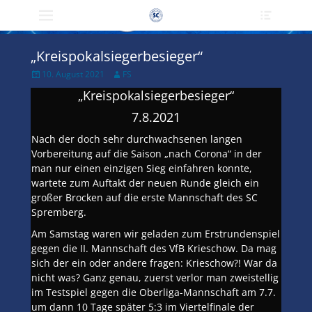
Primärmenü
Heade
zum
Toggle
Inhalt
überspringen
„Kreispokalsiegerbesieger“
Veröffentlicht
Author
10. August 2021
FS
am
„Kreispokalsiegerbesieger“
7.8.2021
Nach der doch sehr durchwachsenen langen
Vorbereitung auf die Saison „nach Corona“ in der
man nur einen einzigen Sieg einfahren konnte,
wartete zum Auftakt der neuen Runde gleich ein
großer Brocken auf die erste Mannschaft des SC
Spremberg.
Am Samstag waren wir geladen zum Erstrundenspiel
gegen die II. Mannschaft des VfB Krieschow. Da mag
sich der ein oder andere fragen: Krieschow?! War da
nicht was? Ganz genau, zuerst verlor man zweistellig
im Testspiel gegen die Oberliga-Mannschaft am 7.7.
um dann 10 Tage später 5:3 im Viertelfinale der