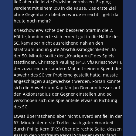
ließ aber die letzte Präzision vermissen. Es ging
verdient mit einem 0:0 in die Pause. Das erste Ziel
ohne Gegentor zu bleiben wurde erreicht – geht da
heute noch mehr?
Krieschow erwischte den besseren Start in die 2.
Hälfte, kombinierte sich erneut gut in die Hälfte des
SC, kam aber nicht ausreichend nah an den
Strafraum und in gute Abschlussmöglichkeiten. In
der 50. Minute sollte der „Knackpunkt“ des Spiels
stattfinden. Christoph Pauling (#13, VfB Krieschow II),
der zuvor ein ums andere Mal mit seinem Speed die
Abwehr des SC vor Probleme gestellt hatte, musste
angeschlagen ausgewechselt werden. Fortan konnte
sich die Abwehr um Kapitän Jan Domann besser auf
den Aktionsradius der Gegner einstellen und so
verschoben sich die Spielanteile etwas in Richtung
des SC.
Etwas überraschend aber nicht unverdient fiel in der
67. Minute der erste Treffer nach guter Vorarbeit
durch Philip Kern (PK9) über die rechte Seite, dessen
Pass in den Strafraum Pascal Scheider (PS16) fand.