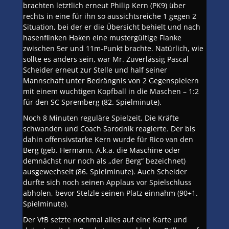
brachten letztlich erneut Philip Kern (PK9) über
rechts in eine für ihn so aussichtsreiche 1 gegen 2
Situation, bei der er die Übersicht behielt und nach
hasenflinken Haken eine mustergültige Flanke
zwischen 5er und 11m-Punkt brachte. Natürlich, wie
sollte es anders sein, war Mr. Zuverlässig Pascal
Scheider erneut zur Stelle und half seiner
Mannschaft unter Bedrängnis von 2 Gegenspielern
mit einem wuchtigen Kopfball in die Maschen – 1:2
für den SC Spremberg (82. Spielminute).
Noch 8 Minuten reguläre Spielzeit. Die Kräfte
schwanden und Coach Sarodnik reagierte. Der bis
dahin offensivstarke Kern wurde für Rico van den
Berg (geb. Hermann, A.k.a. die Maschine oder
demnächst nur noch als „der Berg“ bezeichnet)
ausgewechselt (86. Spielminute). Auch Scheider
durfte sich noch seinen Applaus vor Spielschluss
abholen, bevor Stelzle seinen Platz einnahm (90+1.
Spielminute).
Der VfB setzte nochmal alles auf eine Karte und