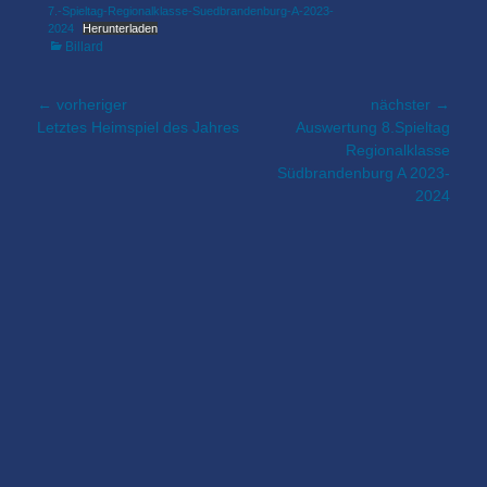
7.-Spieltag-Regionalklasse-Suedbrandenburg-A-2023-
2024
Herunterladen
Kategorien
Billard
Beitragsnavigation
← vorheriger
nächster →
Vorheriger
nächster
Letztes Heimspiel des Jahres
Auswertung 8.Spieltag
Beitrag:
Beitrag:
Regionalklasse
Südbrandenburg A 2023-
2024