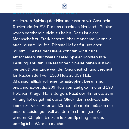
Heade
Primärmenü
zum
Südbrandenburg A 2023/2024
Toggle
Inhalt
Veröffentlicht
Author
26. November 2023
Steffen Ardelt
überspringen
am
Am letzten Spieltag der Hinrunde waren wir Gast beim
Rückersdorfer SV. Für uns absolutes Neuland . Punkte
waren vornherein nicht zu holen. Dazu ist diese
Mannschaft zu Stark besetzt. Aber manchmal kanns ja
auch „dumm“ laufen. Diesmal lief es für uns aber
„dumm“. Keines der Duelle konnten wir für uns
entscheiden. Nur zwei unserer Spieler konnten ihre
Leistung abrufen. Die restlichen Spieler haben auf voll
„vergeigt“. Am Ende war der Sieg deutlich und verdient
für Rückersdorf von 1363 Holz zu 937 Holz
.Mannschaftlich voll eine Katastrophe . Bei uns nur
erwähnenswert die 209 Holz von Lüdigke Tino und 193
Holz von Krüger Hans-Jürgen. Fazit der Hinrunde, zum
Anfang lief es gut mit etwas Glück, dann schwächelten
immer zu Viele. Aber wir können alle mehr, müssen nur
unsere Leistungen voll auf den Tisch bringen. Wir
werden Kämpfen bis zum letzten Spieltag, um das
unmögliche Wahr zu machen.