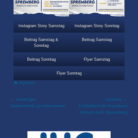
Instagram Story Samstag
Instagram Story Sonntag
Beitrag Samstag &
Beitrag Samstag
Sonntag
Beitrag Sonntag
Flyer Samstag
Flyer Sonntag
Kategorien
Allgemein
Beitragsnavigation
← vorheriger
nächster →
Vorheriger
nächster
Kabinentrakt grunderneuert!
Fußballschule Grenzland
Beitrag:
Beitrag:
kommt nach Spremberg