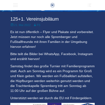
Heade
Primärmenü
zum
Toggle
Inhalt
überspringen
125+1. Vereinsjubiläum
Veröffentlicht
Author
21. Mai 2022
FS
am
Es ist nun öffentlich – Flyer und Plakate sind vorbereitet.
Jetzt müssen nur noch alle Spremberger und
Fußballfreunde mit ihren Familien in der Umgebung
hiervon erfahren!
Bitte teilt die Bilder bei WhatsApp, Facebook, Instagram
und erzählt hiervon!
Samstag findet das große Turnier mit Familienprogramm
statt. Auch am Sonntag wird es ein Programm für Groß
und Klein geben. Wir werden ein Fußballdart aufstellen,
die Hüpfburgen werden weiterhin genutzt werden und
die Trachtenkapelle Spremberg tritt am Sonntag ab
11:00 Uhr auf der großen Bühne auf.
Unterstützt werden wir durch die EU mit Fördergeldern.