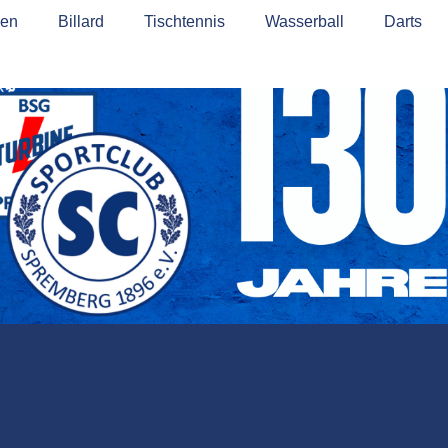
tz
ßen
Cookie-Richtlinie (EU)
Billard
Tischtennis
Wasserball
Darts