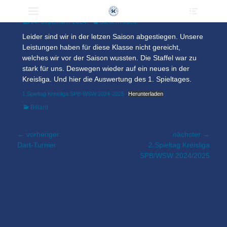
Heade
Primärmenü
zum
2024/2025
Toggle
Inhalt
Veröffentlicht
Author
14. September 2024
Steffen Ardelt
überspringen
am
Leider sind wir in der letzen Saison abgestiegen. Unsere
Leistungen haben für diese Klasse nicht gereicht,
welches wir vor der Saison wussten. Die Staffel war zu
stark für uns. Deswegen wieder auf ein neues in der
Kreisliga. Und hier die Auswertung des 1. Spieltages.
1.Spieltag Kreisliga SPB-WSW 2024-2025
Herunterladen
Kategorien
Billard
Beitragsnavigation
← vorheriger
nächster →
Vorheriger
nächster
Dart-Turnier
2.Spieltag Kreisliga
Beitrag:
Beitrag:
SPB/WSW 2024/2025