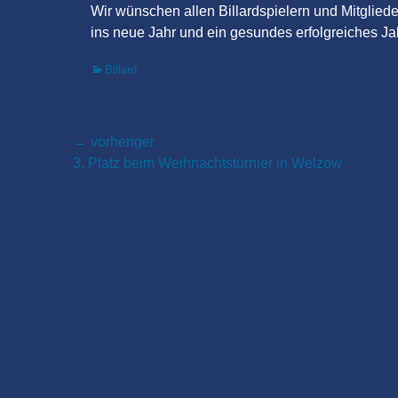
Wir wünschen allen Billardspielern und Mitgli
ins neue Jahr und ein gesundes erfolgreiches Ja
Kategorien
Billard
Beitragsnavigation
← vorheriger
Vorheriger
3. Platz beim Weihnachtsturnier in Welzow
Beitrag: