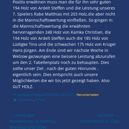
Positiv erwähnen muss man die für ihn sehr guten
194 Holz von Ardelt Steffen und die Leistung unseres
7. Spielers Rabe Matthias mit 203 Holz,die aber nicht
in die Mannschaftswertung einfließen. So gingen in
die Mannschaftswertung die erwähnten
hervorragenden 248 Holz von Kamka Christian, die
194 Holz von Ardelt Steffen auch die 185 Holz von
Lüdigke Tino und die schwachen 175 Holz von Krüger
Hans-Jürgen. Am Ende sind wir nächste Woche in
Welzow gezwungen eine bessere Leistung abzurufen
um den 2. Tabellenplatz noch zu behaupten. Dies
sollte unser Ziel , nach der guten Hinrunde ,
eigentlich sein. Dies entspricht auch unsere
Möglichkeiten die wir bis jetzt gezeigt haben. Also
GUT HOLZ.
17.Spieltag-Kreisliga-SPB-WSW-2022-2023
Herunterladen
Kategorien
Allgemein
,
Billard
Beitragsnavigation
← vorheriger
nächster →
Vorheriger
nächster
Auswertung 16.Spieltag
Papierfabrik zu Gast
Beitrag:
Beitrag:
Kreisliga SPB/WSW