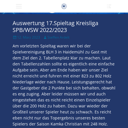
Primärmenü
Heade
zum
Toggle
Inhalt
überspringen
Auswertung 17.Spieltag Kreisliga
SPB/WSW 2022/2023
Veröffentlicht
Author
12. März 2023
Steffen Ardelt
am
Am vorletzten Spieltag waren wir bei der
Spielvereinigung BLH 3 in Haidemühl zu Gast mit
dem Ziel den 2. Tabellenplatz klar zu machen. Laut
den Tabellenzahlen sollte es eigentlich eine einfache
Aufgabe sein. Aber am Ende haben wir unser Ziel
nicht erreicht und fuhren mit einer 823 zu 802 Holz
Niederlage wider nach Hause. Leistungsgerecht hat
der Gastgeber die 2 Punkte bei sich behalten, obwohl
es eng zuging. Aber leider müssen wir und auch
eingestehen das es nicht reicht einen Einzelspieler
über die 200 Holz zu haben. Dazu war wieder der
Großteil unserer Spieler heut zu schwach. Es reicht
eben nicht nur das Topergebnis unseres besten
Spielers der Saison Kamka Christian mit 248 Holz.